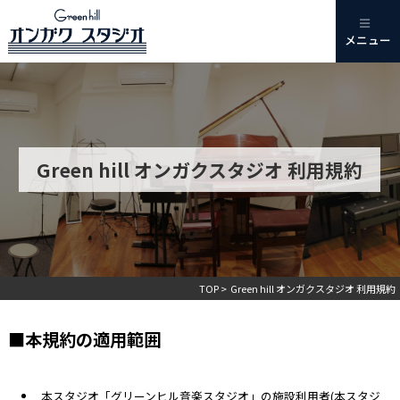
メニュー
当スタジオについて
初めての方
料金
Green hill オンガクスタジオ 利用規約
練習室の特徴
レッスン
アクセス
NEWS & TOPICS
TOP
> Green hill オンガクスタジオ 利用規約
利用規約
■本規約の適用範囲
相互リンク
採用情報
本スタジオ「グリーンヒル音楽スタジオ」の施設利用者(本スタジ
お問合せ